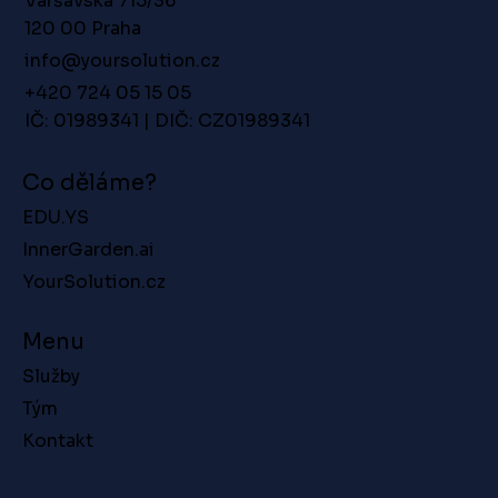
Varšavská 715/36
120 00 Praha
info@yoursolution.cz
+420 724 05 15 05
IČ: 01989341 | DIČ: CZ01989341
Co děláme?
EDU.YS
InnerGarden.ai
YourSolution.cz
Menu
Služby
Tým
Kontakt